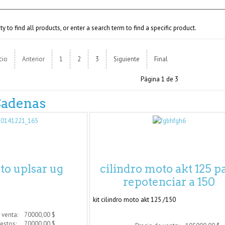
 to find all products, or enter a search term to find a specific product.
icio
Anterior
1
2
3
Siguiente
Final
Página 1 de 3
Cadenas
to uplsar ug
cilindro moto akt 125 p
repotenciar a 150
kit cilindro moto akt 125 /150
 venta:
70000,00 $
uestos:
70000,00 $